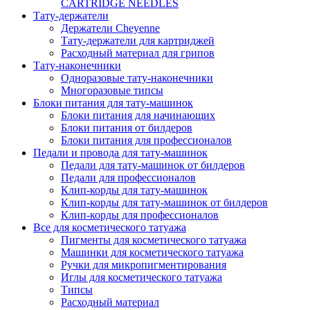
CARTRIDGE NEEDLES
Тату-держатели
Держатели Cheyenne
Тату-держатели для картриджей
Расходный материал для грипов
Тату-наконечники
Одноразовые тату-наконечники
Многоразовые типсы
Блоки питания для тату-машинок
Блоки питания для начинающих
Блоки питания от билдеров
Блоки питания для профессионалов
Педали и провода для тату-машинок
Педали для тату-машинок от билдеров
Педали для профессионалов
Клип-корды для тату-машинок
Клип-корды для тату-машинок от билдеров
Клип-корды для профессионалов
Все для косметического татуажа
Пигменты для косметического татуажа
Машинки для косметического татуажа
Ручки для микропигментирования
Иглы для косметического татуажа
Типсы
Расходный материал