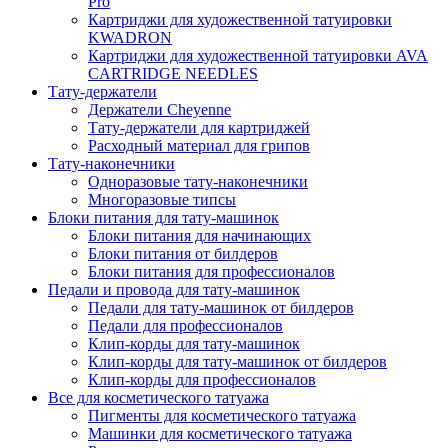
Pro
Картриджи для художественной татуировки
KWADRON
Картриджи для художественной татуировки AVA
CARTRIDGE NEEDLES
Тату-держатели
Держатели Cheyenne
Тату-держатели для картриджей
Расходный материал для грипов
Тату-наконечники
Одноразовые тату-наконечники
Многоразовые типсы
Блоки питания для тату-машинок
Блоки питания для начинающих
Блоки питания от билдеров
Блоки питания для профессионалов
Педали и провода для тату-машинок
Педали для тату-машинок от билдеров
Педали для профессионалов
Клип-корды для тату-машинок
Клип-корды для тату-машинок от билдеров
Клип-корды для профессионалов
Все для косметического татуажа
Пигменты для косметического татуажа
Машинки для косметического татуажа