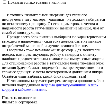
Показать только товары в наличии
Источник
"живительной энергии" для главного
инструмента тату-мастера - машинки - не должен выбираться
по остаточному принципу. От его параметров, качества и
надёжности работа тату-машинки зависит не меньше, чем от
самой её конструкции.
Прежде
всего блок питания выбирают по характеристикам
выходного напряжения - сила тока должна быть не меньше
потребляемой машинкой, а лучше немного больше.
Габариты
- тоже немаловажный фактор. Для любителей
поездок или практикующих работу с выездом к клиенту
наиболее предпочтительны компактные импульсные модели.
Для стационарной работы в тату-салоне более тяжёлый блок
питания будет обладать определённым преимуществом - его
сложнее сдвинуть с места неосторожным движением шнура.
Остаётся лишь выбрать, какой блок подходит вам!
Начинающим
тату-мастерам рекомендуем дополнить блок
питания подходящими
педалью для тату-машинки
,
клип-
кордом
и
кабелем питания
.
Показать полностью
Фильтр и сортировка