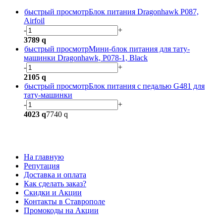
быстрый просмотр
Блок питания Dragonhawk P087,
Airfoil
-
+
3789
q
быстрый просмотр
Мини-блок питания для тату-
машинки Dragonhawk, P078-1, Black
-
+
2105
q
быстрый просмотр
Блок питания с педалью G481 для
тату-машинки
-
+
4023
q
7740
q
На главную
Репутация
Доставка и оплата
Как сделать заказ?
Скидки и Акции
Контакты в Ставрополе
Промокоды на Акции